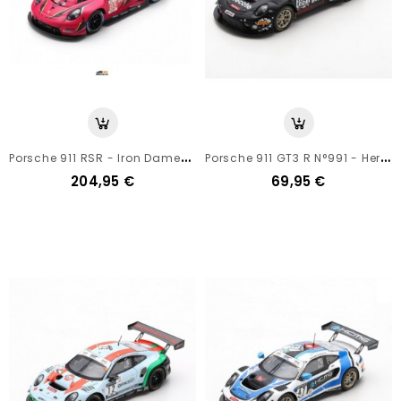
P
Orsche 911 RSR - Iron Dames - 24h Du Mans 2023 - Spark 1/18
P
Orsche 911 GT3 R N°991 - Herberth Motorsport - 24h Spa 2020 - Spark 1/43
204,95 €
69,95 €