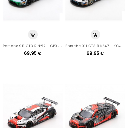
P
Orsche 911 GT3 R N°12 - GPX Racing Gulf - 24h Spa 2020 - Spark 1/43
P
Orsche 911 GT3 R N°47 - KCMG - 24h Spa 2020 - Spark 1/43
69,95 €
69,95 €