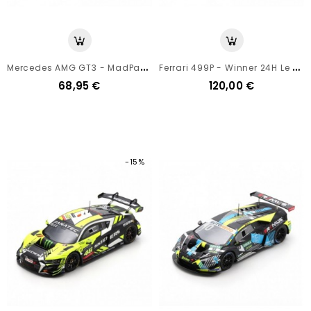
M
Ercedes AMG GT3 - MadPanda - 24h Spa 2021 - Spark 1/43
F
Errari 499P - Winner 24H Le Mans 2023 - Looksmart 1/43
68,95 €
120,00 €
-15%