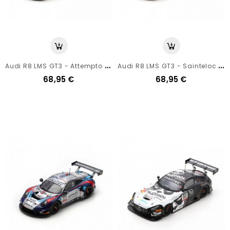
A
Udi R8 LMS GT3 - Attempto Racing N°66 - 24h Spa 2020 - Spark 1/43
A
Udi R8 LMS GT3 - Sainteloc Racing N°25 - 24h Spa 2020 - Spark 1/43
68,95 €
68,95 €