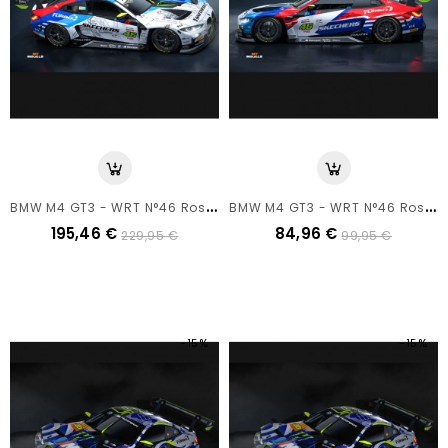
B
MW M4 GT3 - WRT N°46 Rossi - 24h Spa 2024 - Spark 1/18
B
MW M4 GT3 - WRT N°46 Rossi - 24h Spa 2024 - Spark 1/43
195,46 €
84,96 €
229,95 €
99,95 €
-15%
-15%