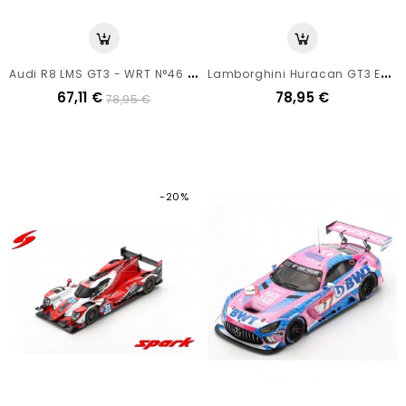
A
Udi R8 LMS GT3 - WRT N°46 Rossi - 24h Spa 2022 - Spark 1/43
L
Amborghini Huracan GT3 Evo - Muth - DTM 2021 - Spark 1/43
67,11 €
78,95 €
78,95 €
-20%