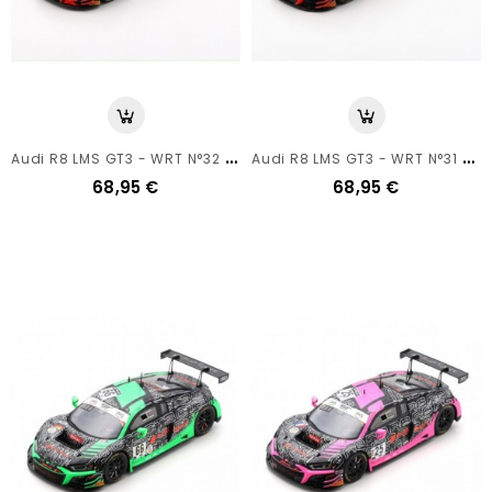
A
Udi R8 LMS GT3 - WRT N°32 - 24h Spa 2020 - Spark 1/43
A
Udi R8 LMS GT3 - WRT N°31 - 24h Spa 2020 - Spark 1/43
68,95 €
68,95 €