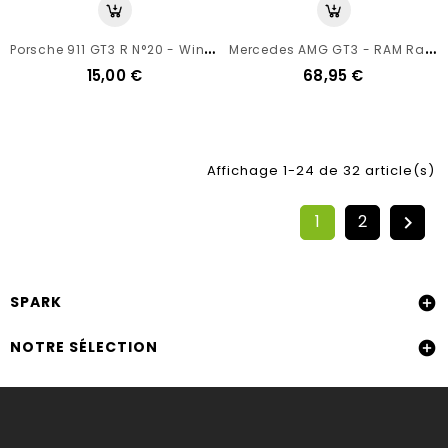
P
Orsche 911 GT3 R N°20 - Winner 24h Spa 2019 - Sparky 1/64
M
Ercedes AMG GT3 - RAM Racing N°74 - 24h Spa 2020 - Spark 1/43
15,00 €
68,95 €
Affichage 1-24 de 32 article(s)
1
2

SPARK

NOTRE SÉLECTION
