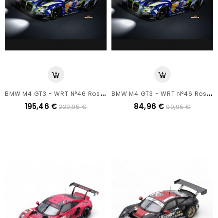
B
MW M4 GT3 - WRT N°46 Rossi - 24h Du Mans 2024 - Spark 1/18
B
MW M4 GT3 - WRT N°46 Rossi - 24h Du Mans 2024 - Spark 1/43
195,46 €
84,96 €
229,95 €
99,95 €