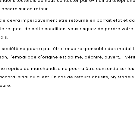
dons toutefois de nous contacter par e-mail ou telephone 
 accord sur ce retour.
icle devra impérativement être retourné en parfait état e
le respect de cette condition, vous risquez de perdre votre 
rais.
 société ne pourra pas être tenue responsable des modalité
ison, l'emballage d'origine est abîmé, déchiré, ouvert,... Vérif
e reprise de marchandise ne pourra être consentie sur les f
accord initial du client. En cas de retours abusifs, My Mode
ieure.