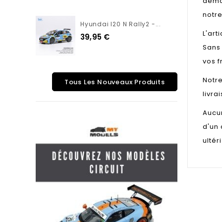
deman
notre
Hyundai I20 N Rally2 -...
L'art
39,95 €
Sans 
vos f
Notre
Tous Les Nouveaux Produits
livra
Aucun
d'un 
ultér