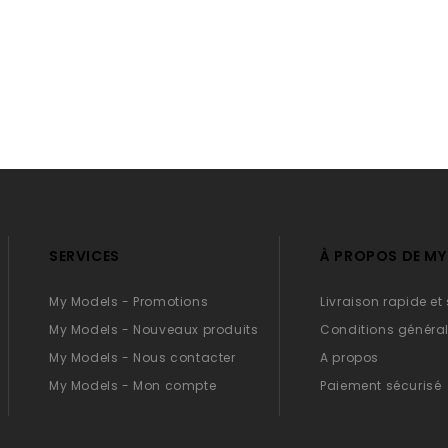
SERVICES
À PROPOS DE M
My Models - Promotions
Livraison rapide et
My Models - Nouveaux produits
Conditions général
My Models - Nous contacter
A propos
My Models - Mon compte
Paiement sécurisé