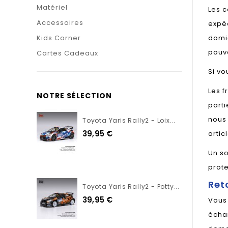
Matériel
Les c
Accessoires
expéd
Kids Corner
domic
pouvo
Cartes Cadeaux
Si vo
Les f
NOTRE SÉLECTION
parti
nous 
Toyota Yaris Rally2 - Loix...
39,95 €
artic
Un so
prote
Ret
Toyota Yaris Rally2 - Potty...
39,95 €
Vous 
échan