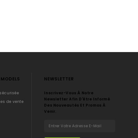
Y MODELS
NEWSLETTER
 sécurisée
Inscrivez-Vous À Notre
Newsletter Afin D'être Informé
es de vente
Des Nouveautés Et Promos À
Venir.