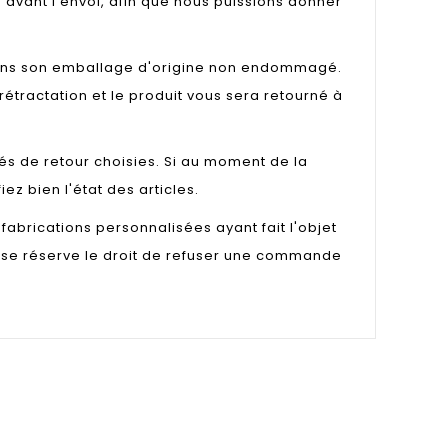
avant l’envoi, afin que nous puissions donner
t dans son emballage d'origine non endommagé.
rétractation et le produit vous sera retourné à
s de retour choisies. Si au moment de la
iez bien l'état des articles.
abrications personnalisées ayant fait l'objet
ls se réserve le droit de refuser une commande