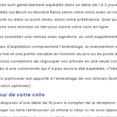
olis sont généralement expédiés dans un délai de 1 à 2 jour
iés via Bpost ou Mondial Relay selon votre choix avec un nu
ile ou dans un point relais, selon votre préférence. Quel qu
ns vous envoyer un lien pour suivre votre colis en ligne.
us souhaitez une remise avec signature, un coût supplément
rais d'expédition comprennent l'emballage, la manutention et
e fixe et une partie variable en fonction du prix ou du poid
vous conseillons de regrouper vos articles en une seule c
les à une commande qui n'a pas encore été expédiée, n'hés
in particulier est apporté à l’emballage de vos articles (b
ction optimale).
our de votre colis
disposez d'une délai de 15 jours à compter de la réceptio
ger ou faire rembourser un article si celui-ci ne vous appor