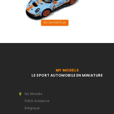
MY MODELS
LE SPORT AUTOMOBILE EN MINIATURE
My Models

5300 Andenne
Belgique