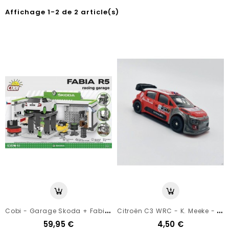
Affichage 1-2 de 2 article(s)
C
Obi - Garage Skoda + Fabia R5 - Briques À Emboiter 535 Pièces
C
Itroën C3 WRC - K. Meeke - Winner Rallye Du Mexique 2017 - Norev 1/64
59,95 €
4,50 €