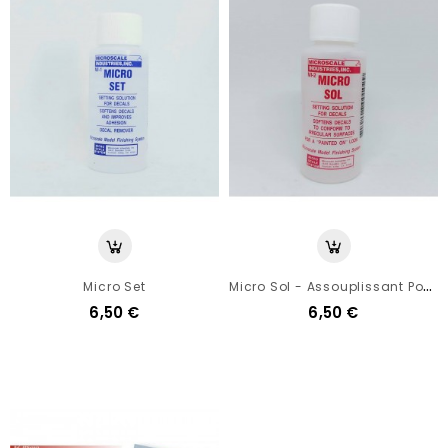
M
Icro Sol - Assouplissant Pour Decals
Micro Set
6,50 €
6,50 €