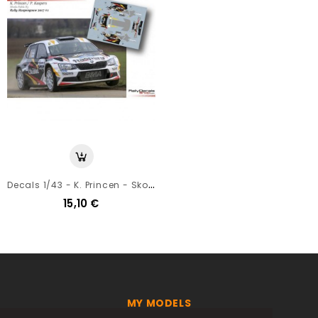
D
Ecals 1/43 - K. Princen - Skoda Fabia R5 - Rally Haspengouw 2017
15,10 €
MY MODELS
LE SPORT AUTOMOBILE EN MINIATURE