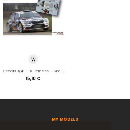
D
Ecals 1/43 - K. Princen - Skoda Fabia R5 - Rally Haspengouw 2017
15,10 €
MY MODELS
LE SPORT AUTOMOBILE EN MINIATURE