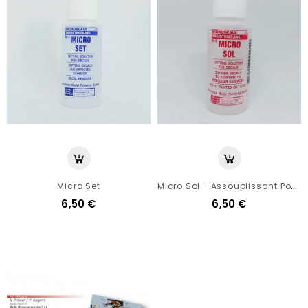
M
Icro Sol - Assouplissant Pour Decals
Micro Set
6,50 €
6,50 €