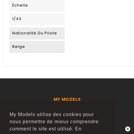
Échelle
1/43
Nationalité Du Pilote
Belge
MY MODELS
LE SPORT AUTOMOBILE EN MINIATURE
My Models utilise des cookies pour
nous permettre de mieux comprendre

comment le site est utilisé. En
INFORMATIONS SUR LE MAGASIN