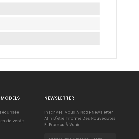
Y MODELS
NEWSLETTER
 sécurisée
Inscrivez-Vous À Notre Newsletter
Afin D'être Informé Des Nouveautés
es de vente
Et Promos À Venir.