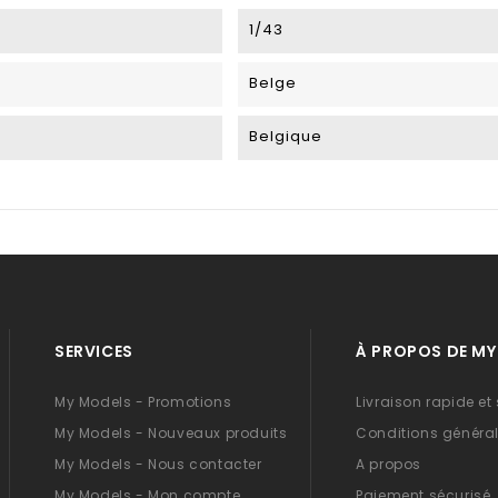
1/43
Belge
Belgique
SERVICES
À PROPOS DE M
My Models - Promotions
Livraison rapide et
My Models - Nouveaux produits
Conditions général
My Models - Nous contacter
A propos
My Models - Mon compte
Paiement sécurisé