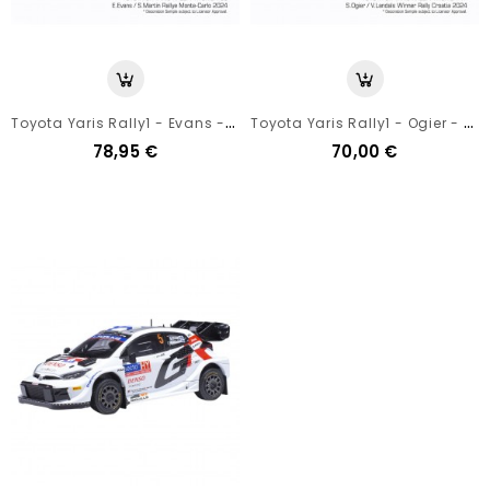
T
Oyota Yaris Rally1 - Evans - Monte Carlo 2024 - Ixo 1/18
T
Oyota Yaris Rally1 - Ogier - Croatia Rally 2024 - Ixo 1/18
78,95 €
70,00 €