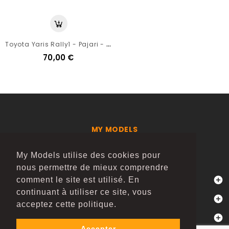
T
Oyota Yaris Rally1 - Pajari - Finlande 2024 - Ixo 1/18
70,00 €
MY MODELS
LE SPORT AUTOMOBILE EN MINIATURE
My Models utilise des cookies pour
nous permettre de mieux comprendre

comment le site est utilisé. En
INFORMATIONS SUR LE MAGASIN
continuant à utiliser ce site, vous

FOLLOW US
acceptez cette politique.

SERVICES
Accepter